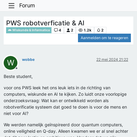
Forum
PWS robotverficatie & AI
4
2
1.2k
2
Wiskunde & Informatica
Aanmelden om te reageren
wobbe
22 mei 2024 21:22
W
Offline
Beste student,
voor ons PWS leek het ons leuk iets in de richting van
computers, wiskunde en AI te kijken. Zo luidt onze voorlopige
onderzoeksvraag: Wat kan er ontwikkeld worden als
robotverificatie systeem dat goed te doen is voor de mens en
niet voor AI?
We werden namelijk geïnspireerd door quantum computers,
online veiligheid en Q-day. Alleen kwamen we er al snel achter