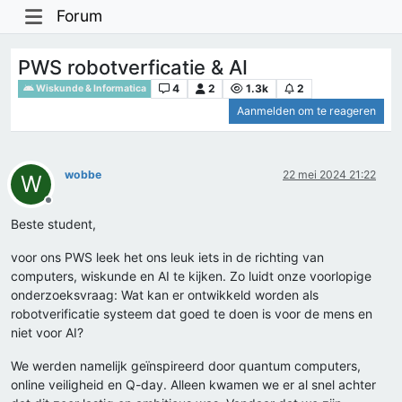
Forum
PWS robotverficatie & AI
4
2
1.3k
2
Wiskunde & Informatica
Aanmelden om te reageren
wobbe
22 mei 2024 21:22
W
Offline
Beste student,
voor ons PWS leek het ons leuk iets in de richting van
computers, wiskunde en AI te kijken. Zo luidt onze voorlopige
onderzoeksvraag: Wat kan er ontwikkeld worden als
robotverificatie systeem dat goed te doen is voor de mens en
niet voor AI?
We werden namelijk geïnspireerd door quantum computers,
online veiligheid en Q-day. Alleen kwamen we er al snel achter