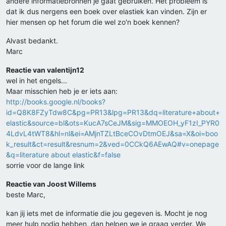
andere informatiebronnen je gaat gebruiken. Het probleem is
dat ik dus nergens een boek over elastiek kan vinden. Zijn er
hier mensen op het forum die wel zo'n boek kennen?
Alvast bedankt.
Marc
Reactie van valentijn12
wel in het engels...
Maar misschien heb je er iets aan:
http://books.google.nl/books?
id=Q8K8FZyTdw8C&pg=PR13&lpg=PR13&dq=literature+about+
elastic&source=bl&ots=KucA7sCeJM&sig=MMOEOH_yF1zI_PYR0
4LdvL4tWT8&hl=nl&ei=AMjnTZLtBceCOvDtmOEJ&sa=X&oi=boo
k_result&ct=result&resnum=2&ved=0CCkQ6AEwAQ#v=onepage
&q=literature about elastic&f=false
sorrie voor de lange link
Reactie van Joost Willems
beste Marc,
kan jij iets met de informatie die jou gegeven is. Mocht je nog
meer hulp nodig hebben, dan helpen we je graag verder. We