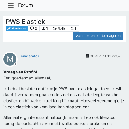
Forum
PWS Elastiek
2
1
4.4k
1
Machines
Aanmelden om te reageren
moderator
30 aug. 2011 22:57
M
Offline
Vraag van Prof.M
Een goedendag allemaal,
Ik heb al besloten dat ik mijn PWS over elastiek ga doen. Ik wil
daarbij verbanden gaan onderzoeken zoals de lengte van het
elastiek en bij welke uitrekking hij knapt. Hoeveel veerenergie je
in een elastiek van xcm lang kan stoppen enz.
Allemaal erg interessant natuurlijk, maar ik heb ook literatuur
nodig de opdracht is: vermeld welke boeken, artikelen en