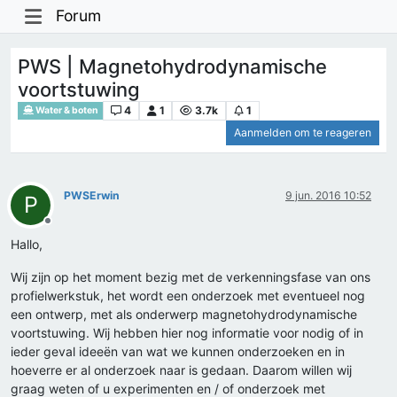
Forum
PWS | Magnetohydrodynamische
voortstuwing
4
1
3.7k
1
Water & boten
Aanmelden om te reageren
PWSErwin
9 jun. 2016 10:52
P
Offline
Hallo,
Wij zijn op het moment bezig met de verkenningsfase van ons
profielwerkstuk, het wordt een onderzoek met eventueel nog
een ontwerp, met als onderwerp magnetohydrodynamische
voortstuwing. Wij hebben hier nog informatie voor nodig of in
ieder geval ideeën van wat we kunnen onderzoeken en in
hoeverre er al onderzoek naar is gedaan. Daarom willen wij
graag weten of u experimenten en / of onderzoek met