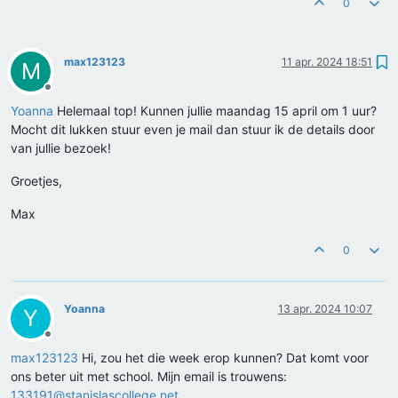
0
max123123
11 apr. 2024 18:51
M
Offline
Yoanna
Helemaal top! Kunnen jullie maandag 15 april om 1 uur?
Mocht dit lukken stuur even je mail dan stuur ik de details door
van jullie bezoek!
Groetjes,
Max
0
Yoanna
13 apr. 2024 10:07
Y
Offline
max123123
Hi, zou het die week erop kunnen? Dat komt voor
ons beter uit met school. Mijn email is trouwens:
133191@stanislascollege.net