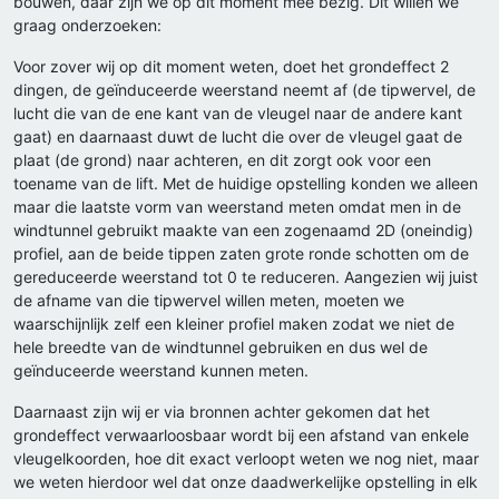
bouwen, daar zijn we op dit moment mee bezig. Dit willen we
graag onderzoeken:
Voor zover wij op dit moment weten, doet het grondeffect 2
dingen, de geïnduceerde weerstand neemt af (de tipwervel, de
lucht die van de ene kant van de vleugel naar de andere kant
gaat) en daarnaast duwt de lucht die over de vleugel gaat de
plaat (de grond) naar achteren, en dit zorgt ook voor een
toename van de lift. Met de huidige opstelling konden we alleen
maar die laatste vorm van weerstand meten omdat men in de
windtunnel gebruikt maakte van een zogenaamd 2D (oneindig)
profiel, aan de beide tippen zaten grote ronde schotten om de
gereduceerde weerstand tot 0 te reduceren. Aangezien wij juist
de afname van die tipwervel willen meten, moeten we
waarschijnlijk zelf een kleiner profiel maken zodat we niet de
hele breedte van de windtunnel gebruiken en dus wel de
geïnduceerde weerstand kunnen meten.
Daarnaast zijn wij er via bronnen achter gekomen dat het
grondeffect verwaarloosbaar wordt bij een afstand van enkele
vleugelkoorden, hoe dit exact verloopt weten we nog niet, maar
we weten hierdoor wel dat onze daadwerkelijke opstelling in elk