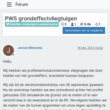
Forum
PWS grondeffectvliegtuigen
3
1
9.0k
1
Raketten, vliegtuigen & aerodynamica
Aanmelden om te reageren
Jeroen Minnema
16 okt. 2012 14:42
J
Offline
Hallo,
Wij hebben als profielwerkstukonderwerp vliegtuigen die door
middel van het grondeffect, brandstof kunnen besparen.
Wij zijn bij de windtunnelworkshop van 26 september geweest.
Na de workshop hadden we een schoolbord achter het profiel
gehouden (Dit simuleerde de grond) om te meten of er een
verschil was in de weerstand en in de lift. Vervolgens hadden we
de maten van de tunnel opgemeten om onze eigen opstelling te