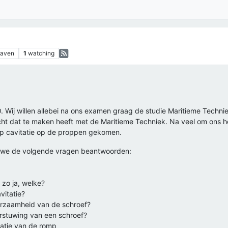
gaven
1
watching
O. Wij willen allebei na ons examen graag de studie Maritieme Techni
t dat te maken heeft met de Maritieme Techniek. Na veel om ons h
rp cavitatie op de proppen gekomen.
 we de volgende vragen beantwoorden:
 zo ja, welke?
vitatie?
uurzaamheid van de schroef?
orstuwing van een schroef?
ratie van de romp