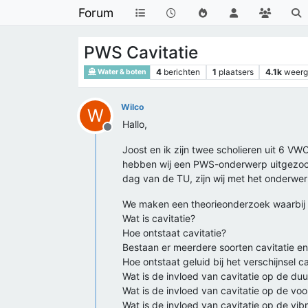
Forum
PWS Cavitatie
4
berichten
1
plaatsers
4.1k
weer
Water & boten
Wilco
W
Hallo,
Offline
Joost en ik zijn twee scholieren uit 6 VW
hebben wij een PWS-onderwerp uitgezoch
dag van de TU, zijn wij met het onderwe
We maken een theorieonderzoek waarbij
Wat is cavitatie?
Hoe ontstaat cavitatie?
Bestaan er meerdere soorten cavitatie en
Hoe ontstaat geluid bij het verschijnsel ca
Wat is de invloed van cavitatie op de d
Wat is de invloed van cavitatie op de vo
Wat is de invloed van cavitatie op de vib