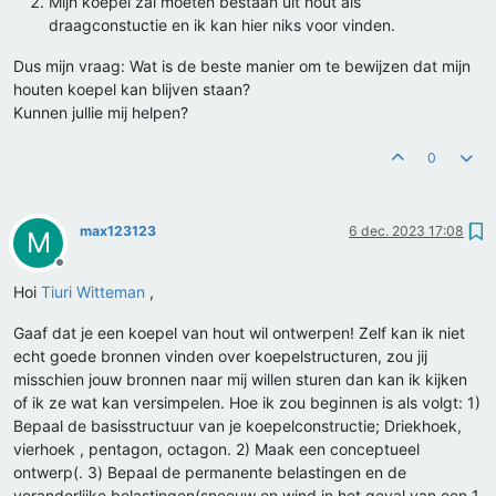
Mijn koepel zal moeten bestaan uit hout als
draagconstuctie en ik kan hier niks voor vinden.
Dus mijn vraag: Wat is de beste manier om te bewijzen dat mijn
houten koepel kan blijven staan?
Kunnen jullie mij helpen?
0
max123123
6 dec. 2023 17:08
M
Offline
Hoi
Tiuri Witteman
,
Gaaf dat je een koepel van hout wil ontwerpen! Zelf kan ik niet
echt goede bronnen vinden over koepelstructuren, zou jij
misschien jouw bronnen naar mij willen sturen dan kan ik kijken
of ik ze wat kan versimpelen. Hoe ik zou beginnen is als volgt: 1)
Bepaal de basisstructuur van je koepelconstructie; Driekhoek,
vierhoek , pentagon, octagon. 2) Maak een conceptueel
ontwerp(. 3) Bepaal de permanente belastingen en de
veranderlijke belastingen(sneeuw en wind in het geval van een 1