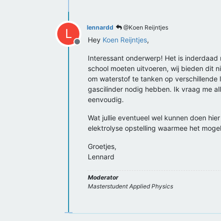
lennardd
@Koen Reijntjes
L
Hey
Koen Reijntjes
,
Offline
Interessant onderwerp! Het is inderdaad 
school moeten uitvoeren, wij bieden dit n
om waterstof te tanken op verschillende l
gascilinder nodig hebben. Ik vraag me alle
eenvoudig.
Wat jullie eventueel wel kunnen doen hier
elektrolyse opstelling waarmee het mogelij
Groetjes,
Lennard
Moderator
Masterstudent Applied Physics