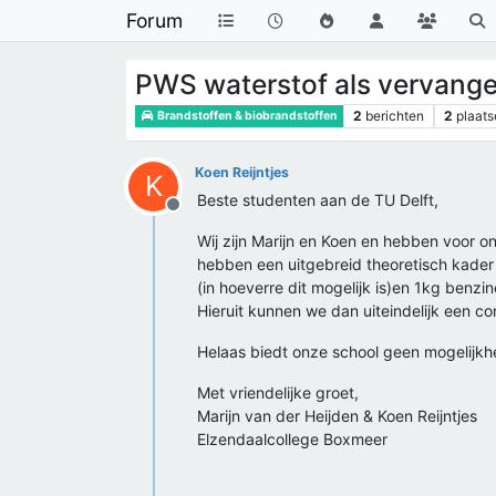
Forum
PWS waterstof als vervange
2
berichten
2
plaats
Brandstoffen & biobrandstoffen
Koen Reijntjes
K
Beste studenten aan de TU Delft,
Offline
Wij zijn Marijn en Koen en hebben voor 
hebben een uitgebreid theoretisch kade
(in hoeverre dit mogelijk is)en 1kg benzi
Hieruit kunnen we dan uiteindelijk een co
Helaas biedt onze school geen mogelijkhe
Met vriendelijke groet,
Marijn van der Heijden & Koen Reijntjes
Elzendaalcollege Boxmeer