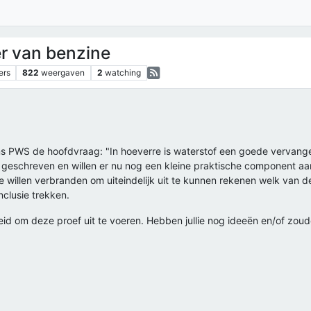
r van benzine
ers
822
weergaven
2
watching
ons PWS de hoofdvraag: "In hoeverre is waterstof een goede vervan
r geschreven en willen er nu nog een kleine praktische component 
ne willen verbranden om uiteindelijk uit te kunnen rekenen welk van d
nclusie trekken.
id om deze proef uit te voeren. Hebben jullie nog ideeën en/of zoud