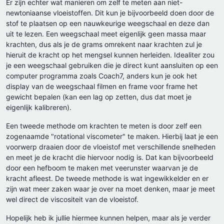
Er zijn echter wat manieren om zelf te meten aan niet-
newtoniaanse vloeistoffen. Dit kun je bijvoorbeeld doen door de
stof te plaatsen op een nauwkeurige weegschaal en deze dan
uit te lezen. Een weegschaal meet eigenlijk geen massa maar
krachten, dus als je de grams omrekent naar krachten zul je
hieruit de kracht op het mengsel kunnen herleiden. Idealiter zou
je een weegschaal gebruiken die je direct kunt aansluiten op een
computer programma zoals Coach7, anders kun je ook het
display van de weegschaal filmen en frame voor frame het
gewicht bepalen (kan een lag op zetten, dus dat moet je
eigenlijk kalibreren).
Een tweede methode om krachten te meten is door zelf een
zogenaamde "rotational viscometer" te maken. Hierbij laat je een
voorwerp draaien door de vloeistof met verschillende snelheden
en meet je de kracht die hiervoor nodig is. Dat kan bijvoorbeeld
door een hefboom te maken met veerunster waarvan je de
kracht afleest. De tweede methode is wat ingewikkelder en er
zijn wat meer zaken waar je over na moet denken, maar je meet
wel direct de viscositeit van de vloeistof.
Hopelijk heb ik jullie hiermee kunnen helpen, maar als je verder