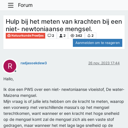
Forum
Hulp bij het meten van krachten bij een
niet- newtoniaanse mengsel.
2
2
342
2
Natuurkunde Proefjes
Aanmelden om te reageren
radjasoekdew3
26 nov. 2023 17:44
R
Offline
Hallo,
Ik doe een PWS over een niet- newtoniaanse vloeistof, De water-
Maizena mengsel.
Mijn vraag is of jullie iets hebben om de kracht te meten, waarop
een voorwerp met verschillende massa's op het mengsel
terechtkomen, want wanneer er een kracht met hoge snelheid
op de mengsel komt zal de mengsel zich als een vaste stof
gedragen, maar wanneer het met lage lage snelheid op de