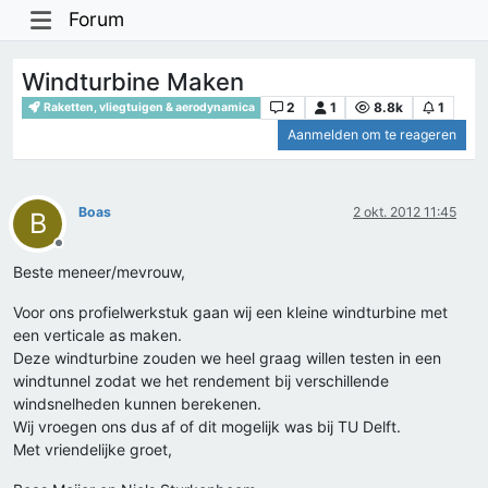
Forum
Windturbine Maken
2
1
8.8k
1
Raketten, vliegtuigen & aerodynamica
Aanmelden om te reageren
Boas
2 okt. 2012 11:45
B
Offline
Beste meneer/mevrouw,
Voor ons profielwerkstuk gaan wij een kleine windturbine met
een verticale as maken.
Deze windturbine zouden we heel graag willen testen in een
windtunnel zodat we het rendement bij verschillende
windsnelheden kunnen berekenen.
Wij vroegen ons dus af of dit mogelijk was bij TU Delft.
Met vriendelijke groet,