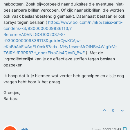
nabootsen. Zoek bijvoorbeeld naar duiksites die eventueel niet-
beslaanbare brillen verkopen. Of kijk naar skibrillen, die worden
ook vaak beslaanbestendig gemaakt. Daarnaast bestaan er ook
sprays tegen beslaan (
https://www.bol.com/nl/nl/p/zeiss-anti-
condens-kit/9300000009836113/?
Referrer=ADVNLGOO002037-S-
-9300000009836113&gclid=CjwKCAjw-
eKpBhAbEiwAqFL0mk87adxLMHy1csnmMrOINBe4WIgfxVe-
T6IRY-fP3PRB7H_qoczEIxoCIs4QAvD_BwE
). Met de
ingrediëntenlijst kan je de effectieve stoffen tegen beslaan
opzoeken.
Ik hoop dat ik je hiermee wat verder heb geholpen en als je nog
vragen hebt hoor ik het graag!
Groetjes,
Barbara
0
alrik
4 nov. 2023 13:48