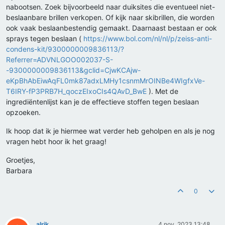
nabootsen. Zoek bijvoorbeeld naar duiksites die eventueel niet-
beslaanbare brillen verkopen. Of kijk naar skibrillen, die worden
ook vaak beslaanbestendig gemaakt. Daarnaast bestaan er ook
sprays tegen beslaan (
https://www.bol.com/nl/nl/p/zeiss-anti-
condens-kit/9300000009836113/?
Referrer=ADVNLGOO002037-S-
-9300000009836113&gclid=CjwKCAjw-
eKpBhAbEiwAqFL0mk87adxLMHy1csnmMrOINBe4WIgfxVe-
T6IRY-fP3PRB7H_qoczEIxoCIs4QAvD_BwE
). Met de
ingrediëntenlijst kan je de effectieve stoffen tegen beslaan
opzoeken.
Ik hoop dat ik je hiermee wat verder heb geholpen en als je nog
vragen hebt hoor ik het graag!
Groetjes,
Barbara
0
alrik
4 nov. 2023 13:48