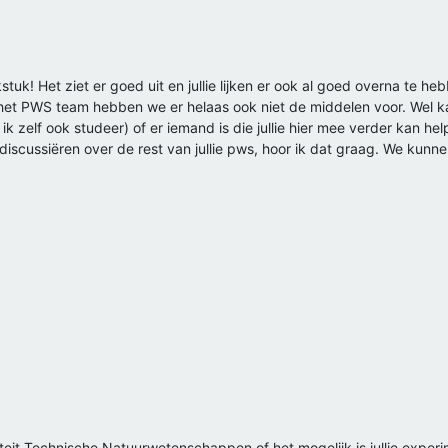
kstuk! Het ziet er goed uit en jullie lijken er ook al goed overna te 
bij het PWS team hebben we er helaas ook niet de middelen voor. Wel ka
zelf ook studeer) of er iemand is die jullie hier mee verder kan h
 discussiëren over de rest van jullie pws, hoor ik dat graag. We kunn
lteit Technische Natuurwetenschappen of het mogelijk is jullie exper