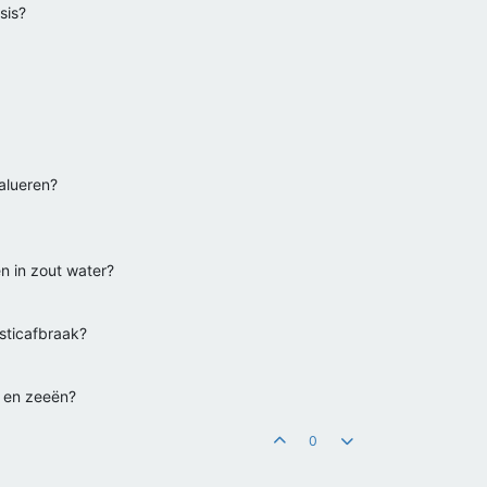
sis?
alueren?
n in zout water?
asticafbraak?
 en zeeën?
0