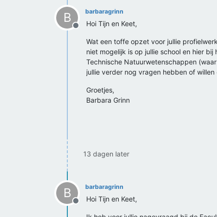
barbaragrinn
B
Hoi Tijn en Keet,
Offline
Wat een toffe opzet voor jullie profielwer
niet mogelijk is op jullie school en hier 
Technische Natuurwetenschappen (waar ik 
jullie verder nog vragen hebben of willen
Groetjes,
Barbara Grinn
13 dagen later
barbaragrinn
B
Hoi Tijn en Keet,
Offline
Ik heb voor jullie nagevraagd bij de Facu