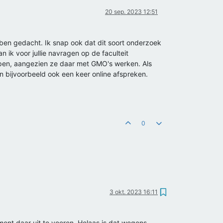
20 sep. 2023 12:51
hebben gedacht. Ik snap ook dat dit soort onderzoek
n ik voor jullie navragen op de faculteit
elpen, aangezien ze daar met GMO's werken. Als
en bijvoorbeeld ook een keer online afspreken.
0
3 okt. 2023 16:11
iment daar uit te voeren. Helaas is dat wegens