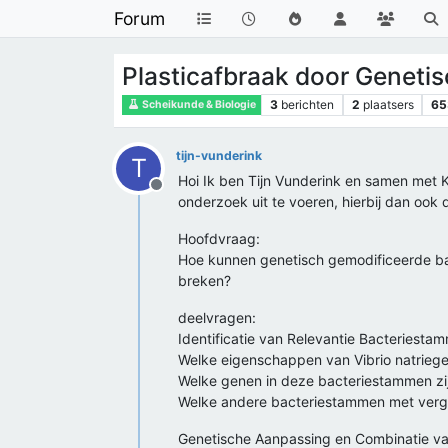
Forum
Plasticafbraak door Geneti
3
berichten
2
plaatsers
65
Scheikunde & Biologie
tijn-vunderink
T
Hoi Ik ben Tijn Vunderink en samen met K
Offline
onderzoek uit te voeren, hierbij dan ook 
Hoofdvraag:
Hoe kunnen genetisch gemodificeerde bact
breken?
deelvragen:
Identificatie van Relevantie Bacteriesta
Welke eigenschappen van Vibrio natriege
Welke genen in deze bacteriestammen zij
Welke andere bacteriestammen met verge
Genetische Aanpassing en Combinatie v