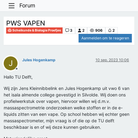
Forum
PWS VAPEN
3
2
906
2
Scheikunde & Biologie Proefjes
Aanmelden om te reageren
Jules Hogenkamp
10 sep. 2023 10:06
J
Offline
Hallo TU Delft,
Wij zijn Jens Kleinnibbelink en Jules Hogenkamp uit vwo 6 van
het isala almende college gevestigd in Silvolde. Wij doen ons
profielwerkstuk over vapen, hiervoor willen wij d.m.v.
massaspectrometrie onderzoeken welke stoffen er in de e-
liquids zitten van een vape. Op school hebben wij echter geen
massaspectrometer, mijn vraag is of die op de TU delft
beschikbaar is en of wij deze kunnen gebruiken.