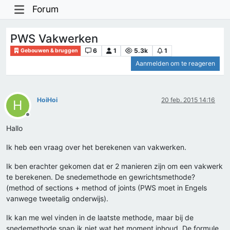
Forum
PWS Vakwerken
6
1
5.3k
1
Gebouwen & bruggen
Aanmelden om te reageren
HoiHoi
20 feb. 2015 14:16
H
Offline
Hallo
Ik heb een vraag over het berekenen van vakwerken.
Ik ben erachter gekomen dat er 2 manieren zijn om een vakwerk
te berekenen. De snedemethode en gewrichtsmethode?
(method of sections + method of joints (PWS moet in Engels
vanwege tweetalig onderwijs).
Ik kan me wel vinden in de laatste methode, maar bij de
snedemethode snap ik niet wat het moment inhoud. De formule