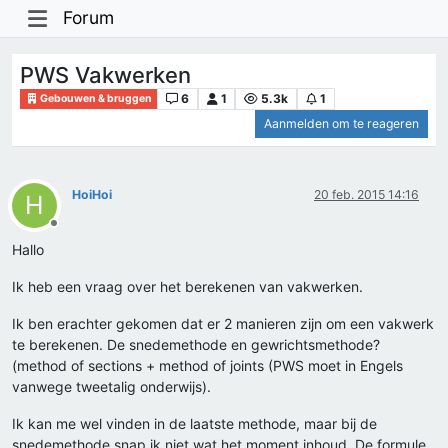
Forum
PWS Vakwerken
6
1
5.3k
1
Gebouwen & bruggen
Aanmelden om te reageren
HoiHoi
20 feb. 2015 14:16
H
Offline
Hallo
Ik heb een vraag over het berekenen van vakwerken.
Ik ben erachter gekomen dat er 2 manieren zijn om een vakwerk
te berekenen. De snedemethode en gewrichtsmethode?
(method of sections + method of joints (PWS moet in Engels
vanwege tweetalig onderwijs).
Ik kan me wel vinden in de laatste methode, maar bij de
snedemethode snap ik niet wat het moment inhoud. De formule