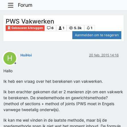
Forum
PWS Vakwerken
6
1
5.3k
1
Gebouwen & bruggen
Aanmelden om te reageren
HoiHoi
20 feb. 2015 14:16
H
Offline
Hallo
Ik heb een vraag over het berekenen van vakwerken.
Ik ben erachter gekomen dat er 2 manieren zijn om een vakwerk
te berekenen. De snedemethode en gewrichtsmethode?
(method of sections + method of joints (PWS moet in Engels
vanwege tweetalig onderwijs).
Ik kan me wel vinden in de laatste methode, maar bij de
snedemethode snap ik niet wat het moment inhoud. De formule