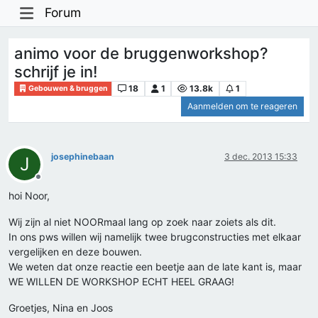
Forum
animo voor de bruggenworkshop?
schrijf je in!
18
1
13.8k
1
Gebouwen & bruggen
Aanmelden om te reageren
josephinebaan
3 dec. 2013 15:33
J
Offline
hoi Noor,
Wij zijn al niet NOORmaal lang op zoek naar zoiets als dit.
In ons pws willen wij namelijk twee brugconstructies met elkaar
vergelijken en deze bouwen.
We weten dat onze reactie een beetje aan de late kant is, maar
WE WILLEN DE WORKSHOP ECHT HEEL GRAAG!
Groetjes, Nina en Joos