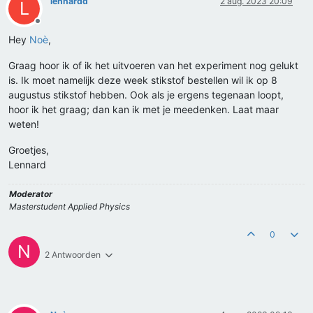
lennardd
2 aug. 2023 20:09
L
Offline
Hey
Noè
,
Graag hoor ik of ik het uitvoeren van het experiment nog gelukt
is. Ik moet namelijk deze week stikstof bestellen wil ik op 8
augustus stikstof hebben. Ook als je ergens tegenaan loopt,
hoor ik het graag; dan kan ik met je meedenken. Laat maar
weten!
Groetjes,
Lennard
Moderator
Masterstudent Applied Physics
0
N
2 Antwoorden