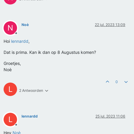
Noè
22 jul. 2023 13:09
N
Offline
Hoi
lennardd
,
Dat is prima. Kan ik dan op 8 Augustus komen?
Groetjes,
Noè
0
L
2 Antwoorden
lennardd
25 jul. 2023 11:06
L
Offline
Hey
Noè