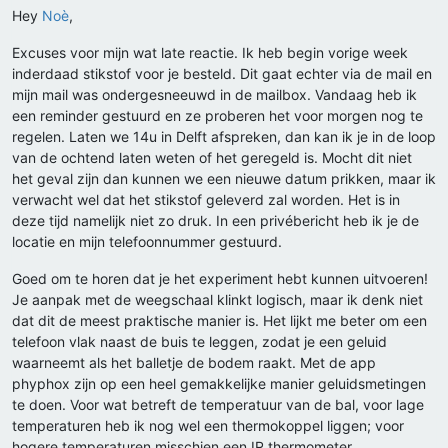
Hey
Noè
,
Excuses voor mijn wat late reactie. Ik heb begin vorige week
inderdaad stikstof voor je besteld. Dit gaat echter via de mail en
mijn mail was ondergesneeuwd in de mailbox. Vandaag heb ik
een reminder gestuurd en ze proberen het voor morgen nog te
regelen. Laten we 14u in Delft afspreken, dan kan ik je in de loop
van de ochtend laten weten of het geregeld is. Mocht dit niet
het geval zijn dan kunnen we een nieuwe datum prikken, maar ik
verwacht wel dat het stikstof geleverd zal worden. Het is in
deze tijd namelijk niet zo druk. In een privébericht heb ik je de
locatie en mijn telefoonnummer gestuurd.
Goed om te horen dat je het experiment hebt kunnen uitvoeren!
Je aanpak met de weegschaal klinkt logisch, maar ik denk niet
dat dit de meest praktische manier is. Het lijkt me beter om een
telefoon vlak naast de buis te leggen, zodat je een geluid
waarneemt als het balletje de bodem raakt. Met de app
phyphox zijn op een heel gemakkelijke manier geluidsmetingen
te doen. Voor wat betreft de temperatuur van de bal, voor lage
temperaturen heb ik nog wel een thermokoppel liggen; voor
hogere temperaturen misschien een IR thermometer.