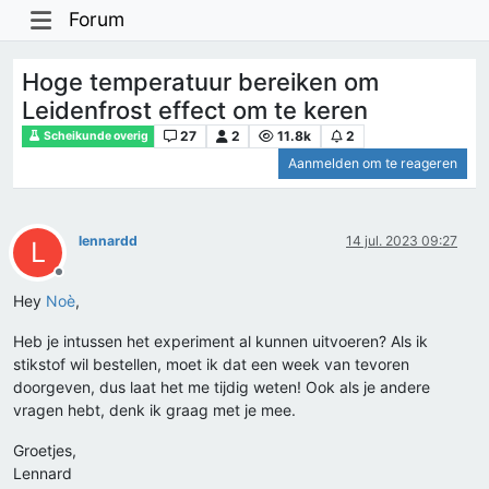
Forum
Hoge temperatuur bereiken om
Leidenfrost effect om te keren
27
2
11.8k
2
Scheikunde overig
Aanmelden om te reageren
lennardd
14 jul. 2023 09:27
L
Offline
Hey
Noè
,
Heb je intussen het experiment al kunnen uitvoeren? Als ik
stikstof wil bestellen, moet ik dat een week van tevoren
doorgeven, dus laat het me tijdig weten! Ook als je andere
vragen hebt, denk ik graag met je mee.
Groetjes,
Lennard