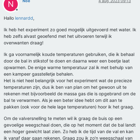
Noè
4 aug. 2023 09:13
N
Offline
Hallo
lennardd
,
Ik heb het experiment zo goed mogelijk uitgevoerd met water. Ik
heb zelfs alvast geoefend met het uitvoeren terwijl ik
ovenwanten draag!
Ik ga voornamelijk koude temperaturen gebruiken, die ik behaal
door de bal in stikstof te doen en daarna weer een beetje laat
opwarmen. De enige warme temperatuur zal ik met behulp van
een kampeer gasstelletje behalen.
Het is niet heel belangrijk voor het experiment wat de precieze
temperaturen zijn, dus ik ben van plan om het gewoon uit te
rekenen met bijvoorbeeld de massa gas die is opgebrand om de
bal te verwarmen. Als je een beter idee hebt om dit aan te
pakken (ook voor de hele lage temperaturen) hoor ik het graag.
Om de valversnelling te meten wil ik graag de buis op een
gevoelige weegschaal doen, die op het moment dat de bal landt
een hoger gewicht laat zien. Zo heb ik de tijd van de val en kan
ik vanaf daar gaan rekenen. Graag zou ik zo'n weegschaal van