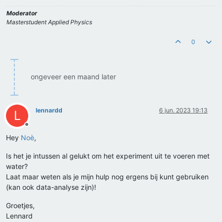
Moderator
Masterstudent Applied Physics
0
ongeveer een maand later
lennardd
6 jun. 2023 19:13
L
Offline
Hey
Noè
,
Is het je intussen al gelukt om het experiment uit te voeren met
water?
Laat maar weten als je mijn hulp nog ergens bij kunt gebruiken
(kan ook data-analyse zijn)!
Groetjes,
Lennard