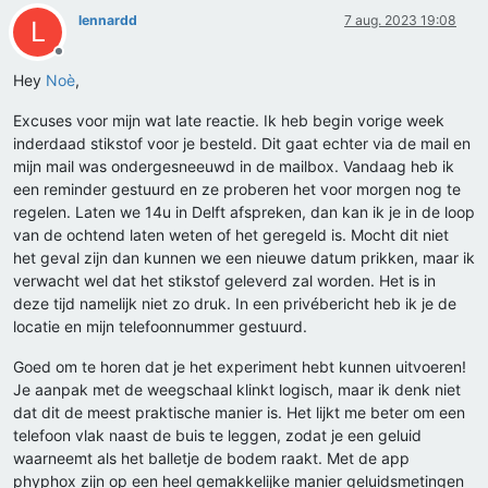
lennardd
7 aug. 2023 19:08
L
Offline
Hey
Noè
,
Excuses voor mijn wat late reactie. Ik heb begin vorige week
inderdaad stikstof voor je besteld. Dit gaat echter via de mail en
mijn mail was ondergesneeuwd in de mailbox. Vandaag heb ik
een reminder gestuurd en ze proberen het voor morgen nog te
regelen. Laten we 14u in Delft afspreken, dan kan ik je in de loop
van de ochtend laten weten of het geregeld is. Mocht dit niet
het geval zijn dan kunnen we een nieuwe datum prikken, maar ik
verwacht wel dat het stikstof geleverd zal worden. Het is in
deze tijd namelijk niet zo druk. In een privébericht heb ik je de
locatie en mijn telefoonnummer gestuurd.
Goed om te horen dat je het experiment hebt kunnen uitvoeren!
Je aanpak met de weegschaal klinkt logisch, maar ik denk niet
dat dit de meest praktische manier is. Het lijkt me beter om een
telefoon vlak naast de buis te leggen, zodat je een geluid
waarneemt als het balletje de bodem raakt. Met de app
phyphox zijn op een heel gemakkelijke manier geluidsmetingen