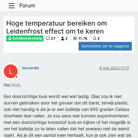
Forum
Hoge temperatuur bereiken om
Leidenfrost effect om te keren
27
2
11.7k
2
Scheikunde overig
Aanmelden om te reageren
lennardd
6 mei 2023 11:17
L
Offline
Hoi
Noè
,
Een doorzichtige buis wordt wel wat lastig. Glas zou ik niet
durven gebruiken door het gevaar dat dit barst, terwijl plastic
ook niet handig is als je er een balletje van 600 graden Celsius
doorheen laat vallen. Je zou eens wat kunnen experimenteren
met een doorzichtige kunststof buis en kijken of het mogelijk is
om het balletje zo te laten vallen dat het sowieso niet de wand
raakt. Als je dit een aantal keer herhaalt, kun je ook zien wat de