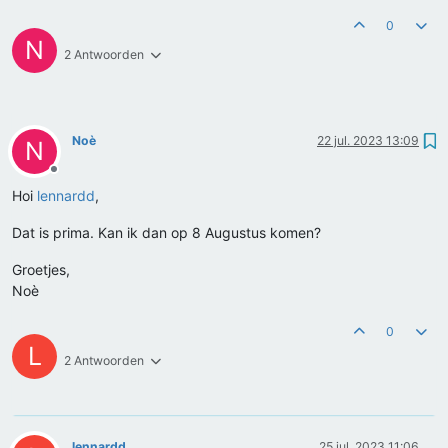
0
N
2 Antwoorden
Noè
22 jul. 2023 13:09
N
Offline
Hoi
lennardd
,
Dat is prima. Kan ik dan op 8 Augustus komen?
Groetjes,
Noè
0
L
2 Antwoorden
lennardd
25 jul. 2023 11:06