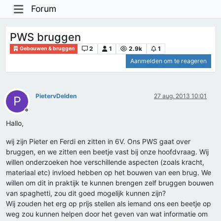
Forum
PWS bruggen
2
1
2.9k
1
Gebouwen & bruggen
Aanmelden om te reageren
PietervDelden
27 aug. 2013 10:01
P
Offline
Hallo,
wij zijn Pieter en Ferdi en zitten in 6V. Ons PWS gaat over
bruggen, en we zitten een beetje vast bij onze hoofdvraag. Wij
willen onderzoeken hoe verschillende aspecten (zoals kracht,
materiaal etc) invloed hebben op het bouwen van een brug. We
willen om dit in praktijk te kunnen brengen zelf bruggen bouwen
van spaghetti, zou dit goed mogelijk kunnen zijn?
Wij zouden het erg op prijs stellen als iemand ons een beetje op
weg zou kunnen helpen door het geven van wat informatie om