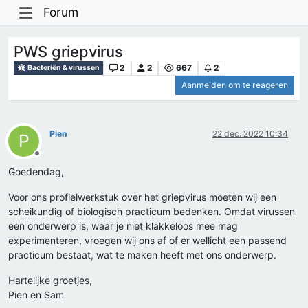
Forum
PWS griepvirus
2
2
667
2
Bacteriën & virussen
Aanmelden om te reageren
Pien
22 dec. 2022 10:34
P
Offline
Goedendag,
Voor ons profielwerkstuk over het griepvirus moeten wij een
scheikundig of biologisch practicum bedenken. Omdat virussen
een onderwerp is, waar je niet klakkeloos mee mag
experimenteren, vroegen wij ons af of er wellicht een passend
practicum bestaat, wat te maken heeft met ons onderwerp.
Hartelijke groetjes,
Pien en Sam