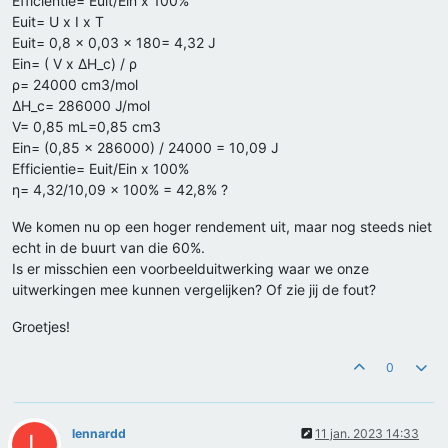
Efficientie= Euit/Ein x 100%
Euit= U x I x T
Euit= 0,8 x 0,03 x 180= 4,32 J
Ein= ( V x ΔH_c) / ρ
ρ= 24000 cm3/mol
ΔH_c= 286000 J/mol
V= 0,85 mL=0,85 cm3
Ein= (0,85 x 286000) / 24000 = 10,09 J
Efficientie= Euit/Ein x 100%
η= 4,32/10,09 × 100% = 42,8% ?
We komen nu op een hoger rendement uit, maar nog steeds niet
echt in de buurt van die 60%.
Is er misschien een voorbeelduitwerking waar we onze
uitwerkingen mee kunnen vergelijken? Of zie jij de fout?
Groetjes!
0
lennardd
11 jan. 2023 14:33
L