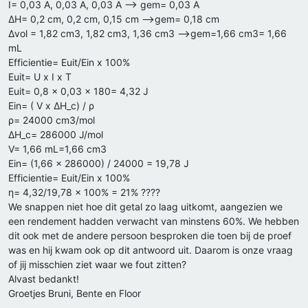
I= 0,03 A, 0,03 A, 0,03 A --> gem= 0,03 A
ΔH= 0,2 cm, 0,2 cm, 0,15 cm -->gem= 0,18 cm
Δvol = 1,82 cm3, 1,82 cm3, 1,36 cm3 -->gem=1,66 cm3= 1,66
mL
Efficientie= Euit/Ein x 100%
Euit= U x I x T
Euit= 0,8 x 0,03 x 180= 4,32 J
Ein= ( V x ΔH_c) / ρ
ρ= 24000 cm3/mol
ΔH_c= 286000 J/mol
V= 1,66 mL=1,66 cm3
Ein= (1,66 x 286000) / 24000 = 19,78 J
Efficientie= Euit/Ein x 100%
η= 4,32/19,78 × 100% = 21% ????
We snappen niet hoe dit getal zo laag uitkomt, aangezien we
een rendement hadden verwacht van minstens 60%. We hebben
dit ook met de andere persoon besproken die toen bij de proef
was en hij kwam ook op dit antwoord uit. Daarom is onze vraag
of jij misschien ziet waar we fout zitten?
Alvast bedankt!
Groetjes Bruni, Bente en Floor