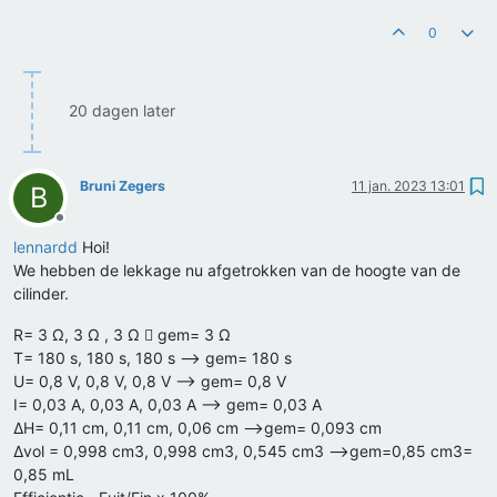
0
20 dagen later
Bruni Zegers
11 jan. 2023 13:01
B
Offline
lennardd
Hoi!
We hebben de lekkage nu afgetrokken van de hoogte van de
cilinder.
R= 3 Ω, 3 Ω , 3 Ω  gem= 3 Ω
T= 180 s, 180 s, 180 s --> gem= 180 s
U= 0,8 V, 0,8 V, 0,8 V --> gem= 0,8 V
I= 0,03 A, 0,03 A, 0,03 A --> gem= 0,03 A
ΔH= 0,11 cm, 0,11 cm, 0,06 cm -->gem= 0,093 cm
Δvol = 0,998 cm3, 0,998 cm3, 0,545 cm3 -->gem=0,85 cm3=
0,85 mL