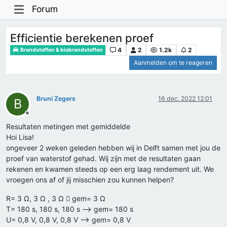
Forum
Efficientie berekenen proef
4
2
1.2k
2
Brandstoffen & biobrandstoffen
Aanmelden om te reageren
Bruni Zegers
16 dec. 2022 12:01
B
Offline
Resultaten metingen met gemiddelde
Hoi Lisa!
ongeveer 2 weken geleden hebben wij in Delft samen met jou de
proef van waterstof gehad. Wij zijn met de resultaten gaan
rekenen en kwamen steeds op een erg laag rendement uit. We
vroegen ons af of jij misschien zou kunnen helpen?
R= 3 Ω, 3 Ω , 3 Ω  gem= 3 Ω
T= 180 s, 180 s, 180 s --> gem= 180 s
U= 0,8 V, 0,8 V, 0,8 V --> gem= 0,8 V