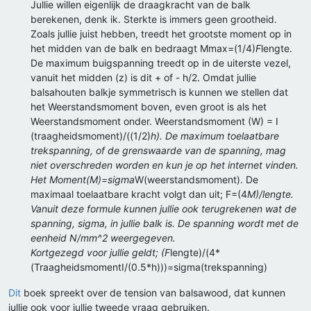
Jullie willen eigenlijk de draagkracht van de balk
berekenen, denk ik. Sterkte is immers geen grootheid.
Zoals jullie juist hebben, treedt het grootste moment op in
het midden van de balk en bedraagt Mmax=(1/4)
F
lengte.
De maximum buigspanning treedt op in de uiterste vezel,
vanuit het midden (z) is dit + of - h/2. Omdat jullie
balsahouten balkje symmetrisch is kunnen we stellen dat
het Weerstandsmoment boven, even groot is als het
Weerstandsmoment onder. Weerstandsmoment (W) = I
(traagheidsmoment)/((1/2)
h). De maximum toelaatbare
trekspanning, of de grenswaarde van de spanning, mag
niet overschreden worden en kun je op het internet vinden.
Het Moment(M)=sigma
W(weerstandsmoment). De
maximaal toelaatbare kracht volgt dan uit; F=(4
M)/lengte.
Vanuit deze formule kunnen jullie ook terugrekenen wat de
spanning, sigma, in jullie balk is. De spanning wordt met de
eenheid N/mm^2 weergegeven.
Kortgezegd voor jullie geldt; (F
lengte)/(4*
(TraagheidsmomentI/(0.5*h)))=sigma(trekspanning)
Dit
boek spreekt over de tension van balsawood, dat kunnen
jullie ook voor jullie tweede vraag gebruiken.