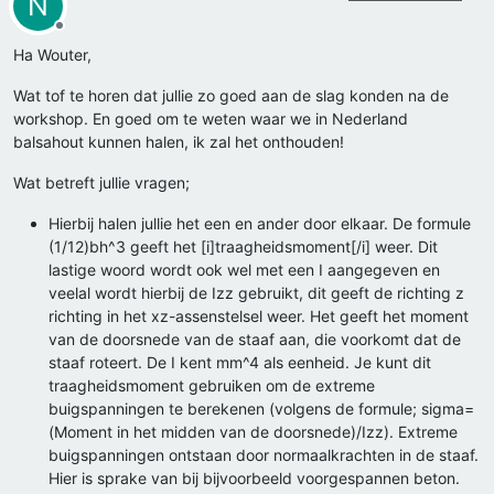
N
Offline
Ha Wouter,
Wat tof te horen dat jullie zo goed aan de slag konden na de
workshop. En goed om te weten waar we in Nederland
balsahout kunnen halen, ik zal het onthouden!
Wat betreft jullie vragen;
Hierbij halen jullie het een en ander door elkaar. De formule
(1/12)bh^3 geeft het [i]traagheidsmoment[/i] weer. Dit
lastige woord wordt ook wel met een I aangegeven en
veelal wordt hierbij de Izz gebruikt, dit geeft de richting z
richting in het xz-assenstelsel weer. Het geeft het moment
van de doorsnede van de staaf aan, die voorkomt dat de
staaf roteert. De I kent mm^4 als eenheid. Je kunt dit
traagheidsmoment gebruiken om de extreme
buigspanningen te berekenen (volgens de formule; sigma=
(Moment in het midden van de doorsnede)/Izz). Extreme
buigspanningen ontstaan door normaalkrachten in de staaf.
Hier is sprake van bij bijvoorbeeld voorgespannen beton.