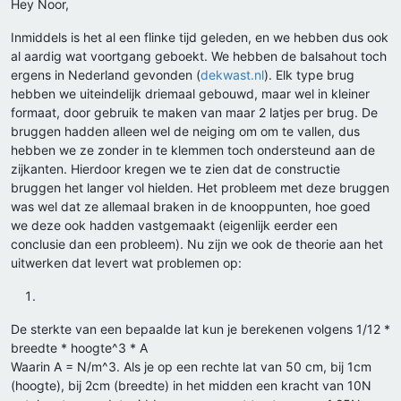
Hey Noor,
Inmiddels is het al een flinke tijd geleden, en we hebben dus ook
al aardig wat voortgang geboekt. We hebben de balsahout toch
ergens in Nederland gevonden (
dekwast.nl
). Elk type brug
hebben we uiteindelijk driemaal gebouwd, maar wel in kleiner
formaat, door gebruik te maken van maar 2 latjes per brug. De
bruggen hadden alleen wel de neiging om om te vallen, dus
hebben we ze zonder in te klemmen toch ondersteund aan de
zijkanten. Hierdoor kregen we te zien dat de constructie
bruggen het langer vol hielden. Het probleem met deze bruggen
was wel dat ze allemaal braken in de knooppunten, hoe goed
we deze ook hadden vastgemaakt (eigenlijk eerder een
conclusie dan een probleem). Nu zijn we ook de theorie aan het
uitwerken dat levert wat problemen op:
De sterkte van een bepaalde lat kun je berekenen volgens 1/12 *
breedte * hoogte^3 * A
Waarin A = N/m^3. Als je op een rechte lat van 50 cm, bij 1cm
(hoogte), bij 2cm (breedte) in het midden een kracht van 10N