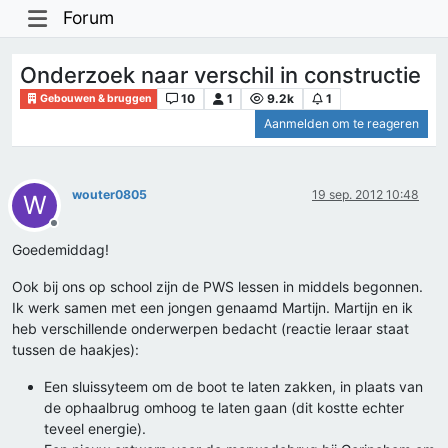
Forum
Onderzoek naar verschil in constructie
10
1
9.2k
1
Gebouwen & bruggen
Aanmelden om te reageren
wouter0805
19 sep. 2012 10:48
W
Offline
Goedemiddag!
Ook bij ons op school zijn de PWS lessen in middels begonnen.
Ik werk samen met een jongen genaamd Martijn. Martijn en ik
heb verschillende onderwerpen bedacht (reactie leraar staat
tussen de haakjes):
Een sluissyteem om de boot te laten zakken, in plaats van
de ophaalbrug omhoog te laten gaan (dit kostte echter
teveel energie).