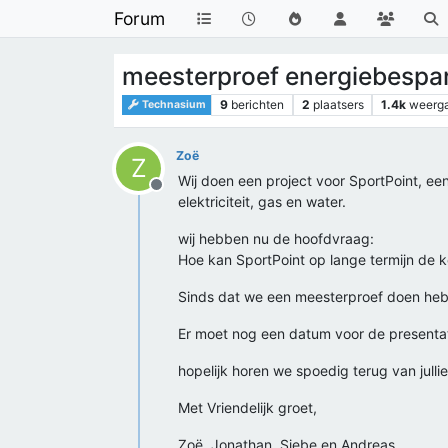
Forum
meesterproef energiebespar
9
berichten
2
plaatsers
1.4k
weerg
Technasium
Zoë
Z
Wij doen een project voor SportPoint, e
Offline
elektriciteit, gas en water.
wij hebben nu de hoofdvraag:
Hoe kan SportPoint op lange termijn de 
Sinds dat we een meesterproef doen hebben 
Er moet nog een datum voor de presentat
hopelijk horen we spoedig terug van jullie,
Met Vriendelijk groet,
Zoë, Jonathan, Siebe en Andreas