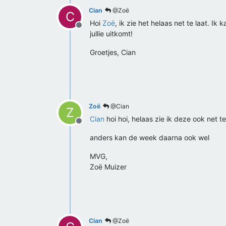
Cian
@Zoë
C
Hoi
Zoë
, ik zie het helaas net te laat. 
Offline
jullie uitkomt!
Groetjes, Cian
Zoë
@Cian
Z
Cian
hoi hoi, helaas zie ik deze ook net
Offline
anders kan de week daarna ook wel
MVG,
Zoë Muizer
Cian
@Zoë