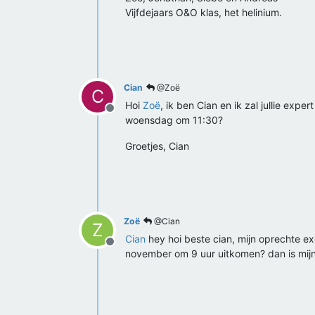
Vijfdejaars O&O klas, het helinium.
Cian
@Zoë
C
Hoi
Zoë
, ik ben Cian en ik zal jullie expe
Offline
woensdag om 11:30?
Groetjes, Cian
Zoë
@Cian
Z
Cian
hey hoi beste cian, mijn oprechte exc
Offline
november om 9 uur uitkomen? dan is mijn