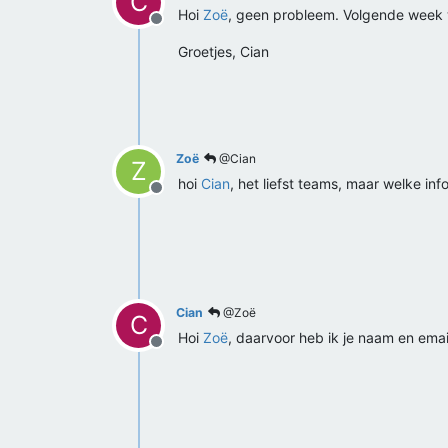
C
Hoi
Zoë
, geen probleem. Volgende week w
Offline
Groetjes, Cian
Zoë
@Cian
Z
hoi
Cian
, het liefst teams, maar welke i
Offline
Cian
@Zoë
C
Hoi
Zoë
, daarvoor heb ik je naam en email
Offline