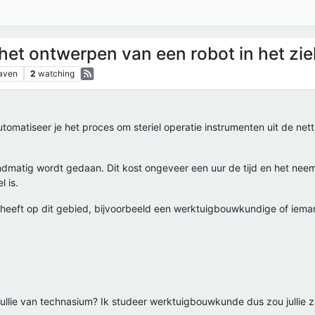
het ontwerpen van een robot in het zie
aven
2
watching
omatiseer je het proces om steriel operatie instrumenten uit de net
ndmatig wordt gedaan. Dit kost ongeveer een uur de tijd en het neemt
l is.
heeft op dit gebied, bijvoorbeeld een werktuigbouwkundige of ieman
 jullie van technasium? Ik studeer werktuigbouwkunde dus zou jullie