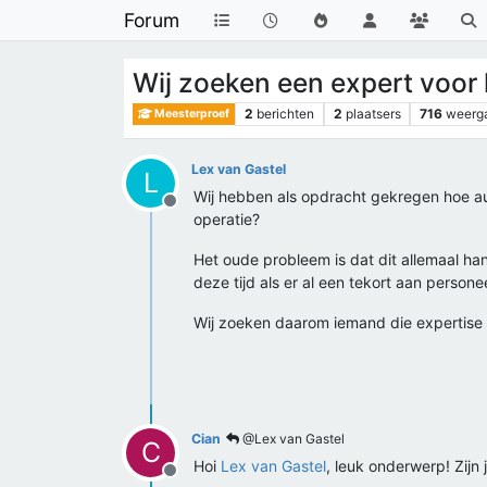
Forum
Wij zoeken een expert voor 
2
berichten
2
plaatsers
716
weerg
Meesterproef
Lex van Gastel
L
Wij hebben als opdracht gekregen hoe aut
Offline
operatie?
Het oude probleem is dat dit allemaal ha
deze tijd als er al een tekort aan personee
Wij zoeken daarom iemand die expertise 
Cian
@Lex van Gastel
C
Hoi
Lex van Gastel
, leuk onderwerp! Zijn
Offline