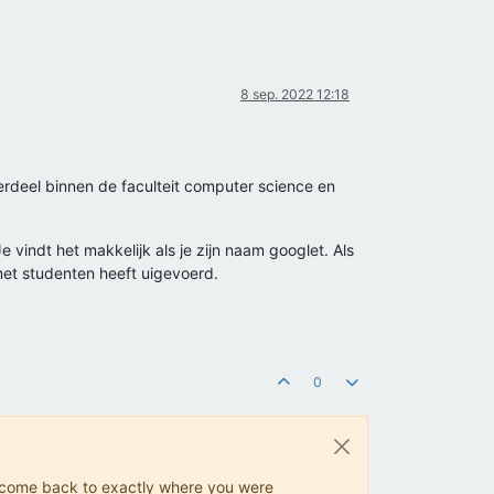
8 sep. 2022 12:18
derdeel binnen de faculteit computer science en
 vindt het makkelijk als je zijn naam googlet. Als
 met studenten heeft uigevoerd.
0
ys come back to exactly where you were