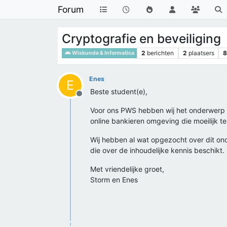
Forum
Cryptografie en beveiliging
2
berichten
2
plaatsers
Wiskunde & Informatica
Enes
E
Beste student(e),
Offline
Voor ons PWS hebben wij het onderwerp "c
online bankieren omgeving die moeilijk t
Wij hebben al wat opgezocht over dit o
die over de inhoudelijke kennis beschikt. 
Met vriendelijke groet,
Storm en Enes