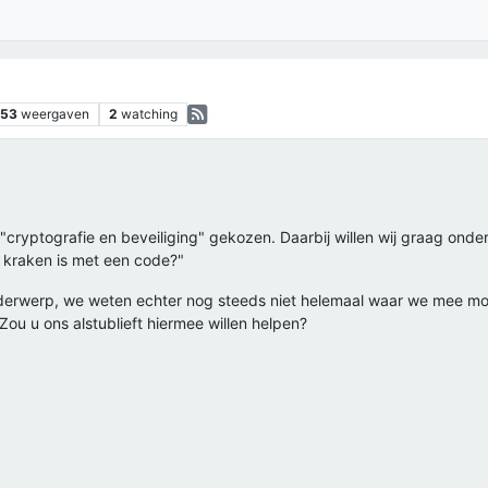
853
weergaven
2
watching
ryptografie en beveiliging" gekozen. Daarbij willen wij graag onde
e kraken is met een code?"
nderwerp, we weten echter nog steeds niet helemaal waar we mee m
Zou u ons alstublieft hiermee willen helpen?