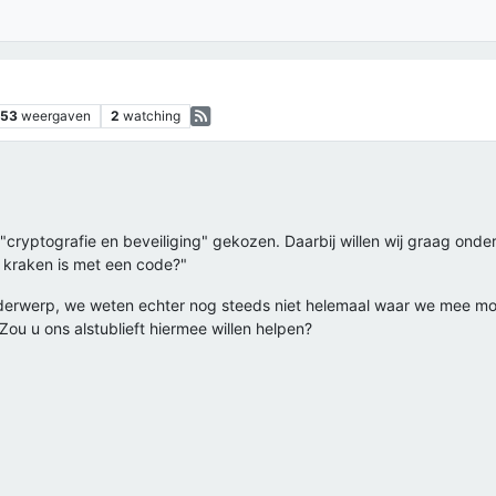
853
weergaven
2
watching
ryptografie en beveiliging" gekozen. Daarbij willen wij graag onde
e kraken is met een code?"
nderwerp, we weten echter nog steeds niet helemaal waar we mee m
Zou u ons alstublieft hiermee willen helpen?