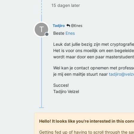
15 dagen later
Tadjiro
@Enes
T
Beste
Enes
Offline
Leuk dat jullie bezig zijn met cryptografie
Het is voor ons moeilijk om een begeleide
wordt maar door een paar masterstudent
Wel kan je contact opnemen met professor 
je mij een mailtje stuurt naar
tadjiro@velz
Succes!
Tadjiro Velzel
Hello! It looks like you're interested in this c
Getting fed up of having to scroll through the 