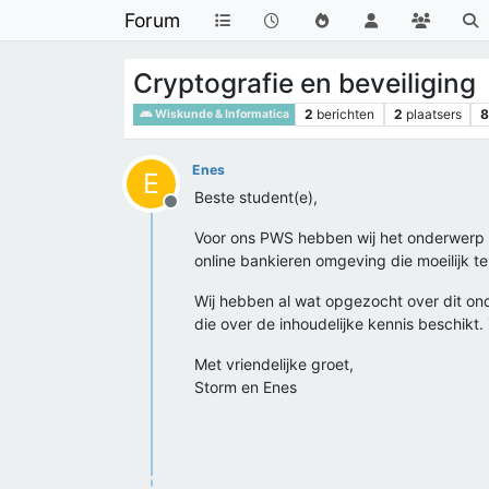
Forum
Cryptografie en beveiliging
2
berichten
2
plaatsers
Wiskunde & Informatica
Enes
E
Beste student(e),
Offline
Voor ons PWS hebben wij het onderwerp "c
online bankieren omgeving die moeilijk t
Wij hebben al wat opgezocht over dit o
die over de inhoudelijke kennis beschikt. 
Met vriendelijke groet,
Storm en Enes