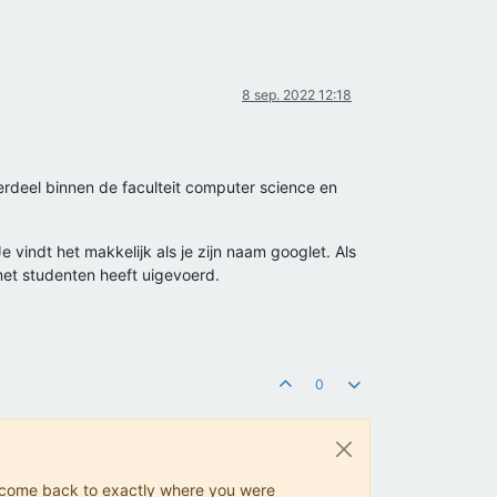
8 sep. 2022 12:18
derdeel binnen de faculteit computer science en
 vindt het makkelijk als je zijn naam googlet. Als
 met studenten heeft uigevoerd.
0
ys come back to exactly where you were