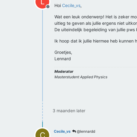
L
Hoi
Cecile_vs
,
Offline
Wat een leuk onderwerp! Het is zeker moge
uitleg te geven als jullie ergens niet u
De uiteindelijk begeleiding van jullie pws 
Ik hoop dat ik jullie hiermee heb kunnen 
Groetjes,
Lennard
Moderator
Masterstudent Applied Physics
3 maanden later
Cecile_vs
@lennardd
C