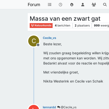
Forum
Massa van een zwart gat
4
berichten
2
plaatsers
999
weer
Natuurkunde
Cecile_vs
C
Beste lezer,
Offline
Wij zouden graag begeleiding willen krij
met ons opgenomen kan worden. Wij zitte
Bedankt alvast voor de reactie en hopelijk
Met vriendelijke groet,
Nikita Westerink en Cecile van Schaik
lennardd
@Cecile_vs