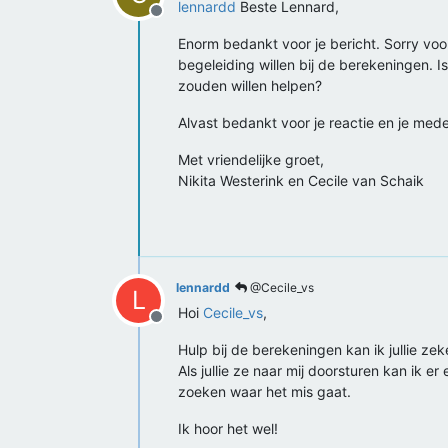
lennardd
Beste Lennard,
Offline
Enorm bedankt voor je bericht. Sorry voo
begeleiding willen bij de berekeningen. 
zouden willen helpen?
Alvast bedankt voor je reactie en je med
Met vriendelijke groet,
Nikita Westerink en Cecile van Schaik
lennardd
@Cecile_vs
L
Hoi
Cecile_vs
,
Offline
Hulp bij de berekeningen kan ik jullie ze
Als jullie ze naar mij doorsturen kan ik e
zoeken waar het mis gaat.
Ik hoor het wel!