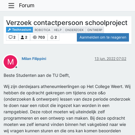
Forum
Verzoek contactpersoon schoolproject
Technasium
ROBOTICA
HELP
ONDERZOEK
ONTWERP
2
2
703
2
Aanmelden om te reageren
Milan Filippini
13 jun. 2022 07:02
M
Offline
Beste Studenten aan de TU Delft,
Wij zijn derdejaars atheneumleerlingen op Het College Weert. Wij
hebben de opdracht gekregen om tijdens onze o&o
(onderzoeken & ontwerpen) lessen van deze periode onderzoek
te doen naar een robot die ingezet kan worden in een
rampgebied. Deze robot moeten wij uiteindelijk zelf
programmeren en een ontwerp van maken. Bij deze opdracht
moeten we zelf iemand vinden binnen het vakgebied naar wie
wij vragen kunnen sturen en die ons kan komen beoordelen