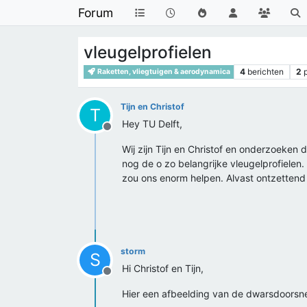
Forum
vleugelprofielen
4
berichten
2
Raketten, vliegtuigen & aerodynamica
Tijn en Christof
T
Hey TU Delft,
Offline
Wij zijn Tijn en Christof en onderzoeken 
nog de o zo belangrijke vleugelprofiele
zou ons enorm helpen. Alvast ontzettend
storm
S
Hi Christof en Tijn,
Offline
Hier een afbeelding van de dwarsdoorsn