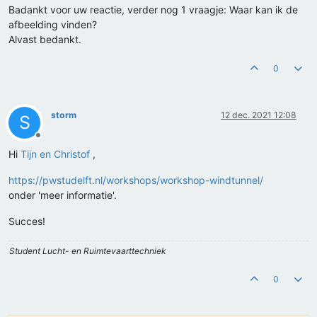
Badankt voor uw reactie, verder nog 1 vraagje: Waar kan ik de
afbeelding vinden?
Alvast bedankt.
0
storm
12 dec. 2021 12:08
S
Offline
Hi
Tijn en Christof
,
https://pwstudelft.nl/workshops/workshop-windtunnel/
onder 'meer informatie'.
Succes!
Student Lucht- en Ruimtevaarttechniek
0