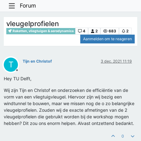
Forum
vleugelprofielen
4
2
683
2
Raketten, vliegtuigen & aerodynamica
Aanmelden om te reageren
Tijn en Christof
3 dec. 2021 11:19
T
Offline
Hey TU Delft,
Wij zijn Tijn en Christof en onderzoeken de efficiëntie van de
vorm van een vliegtuigvleugel. Hiervoor zijn wij bezig een
windtunnel te bouwen, maar we missen nog de o zo belangrijke
vleugelprofielen. Zouden wij de exacte afmetingen van de 2
vleugelprofielen die gebruikt worden bij de workshop mogen
hebben? Dit zou ons enorm helpen. Alvast ontzettend bedankt.
0