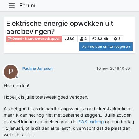
Forum
Elektrische energie opwekken uit
aardbevingen?
30
2
32.4k
2
Grond- & aardwetenschappen
Aanmelden om te reageren
Pauline Janssen
10 nov. 2016 10:50
P
Offline
Hee meiden!
Hopelijk is jullie toetsweek goed verlopen.
Als het goed is is de aardbevingsvloer voor de kerstvakantie af,
maar ik kan het nog niet met zekerheid zeggen... Jullie zouden
je al wel kunnen aanmelden voor de
PWS middag
op donderdag
12 januari, of is dit dan al te laat? Ik verwacht dat de plaat dan
wel echt af is...