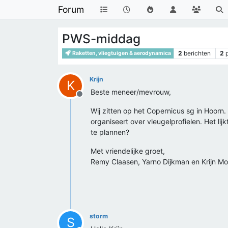
Forum
PWS-middag
2
berichten
2
Raketten, vliegtuigen & aerodynamica
Krijn
K
Beste meneer/mevrouw,
Offline
Wij zitten op het Copernicus sg in Hoor
organiseert over vleugelprofielen. Het lij
te plannen?
Met vriendelijke groet,
Remy Claasen, Yarno Dijkman en Krijn Mo
storm
S