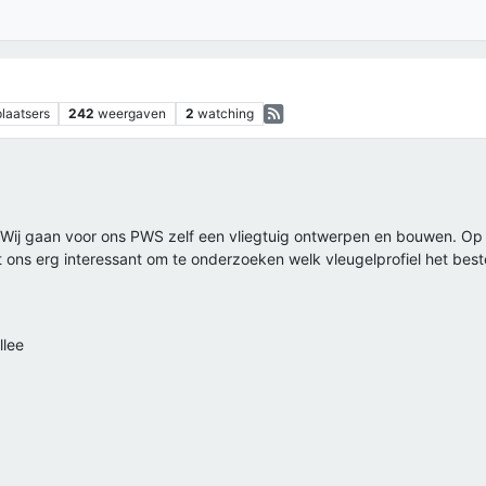
plaatsers
242
weergaven
2
watching
n. Wij gaan voor ons PWS zelf een vliegtuig ontwerpen en bouwen. O
kt ons erg interessant om te onderzoeken welk vleugelprofiel het best
llee