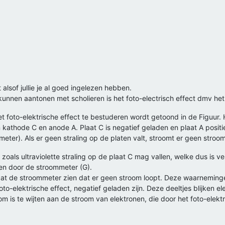
alsof jullie je al goed ingelezen hebben.
kunnen aantonen met scholieren is het foto-electrisch effect dmv he
t foto-elektrische effect te bestuderen wordt getoond in de Figuur. 
n kathode C en anode A. Plaat C is negatief geladen en plaat A positi
ter). Als er geen straling op de platen valt, stroomt er geen stroom
oals ultraviolette straling op de plaat C mag vallen, welke dus is v
en door de stroommeter (G).
 laat de stroommeter zien dat er geen stroom loopt. Deze waarneminge
to-elektrische effect, negatief geladen zijn. Deze deeltjes blijken 
om is te wijten aan de stroom van elektronen, die door het foto-elekt