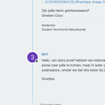
Zijn jullie hierin geinteresseerd?
Groeten Coco
Moderator
Student Technische Natuurkunde
3017
3
Hallo, van deze proef hebben we inderda
Offline
perse naar jullie te komen, maar in iede
polarisators, omdat we dat iets beter bi
Groetjes
9 dagen later