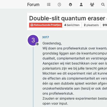
Forum
Double-slit quantum erase
4
berichten
2
plaatsers
91
Natuurkunde Proefjes
3017
3
Goedendag,
Offline
Wij doen ons profielwerkstuk over kwan
grondslag liggen aan de kwantumcomputer
dualiteit, complementariteit en verstreng
Aangezien wij niet beschikken over een l
polarisators zijn we bij jullie terecht gek
Mochten we dit experiment niet uit kunn
de effecten als complementariteit en ver
één op een dubbele spleet worden afgevu
onzekerheidsrelatie aan (tenzij er ook de
ons profielwerkstuk.
Zouden er simpelere experimenten bestaan
open voor input.