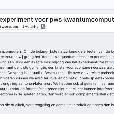
r experiment voor pws kwantumcomput
6
weergaven
2
watching
tumcomputers. Om de belangrijkste natuurkundige effecten van de 
 zouden wij graag het ‘double-slit quantum ereaser experiment’ ui
eling aan. Voor een exacte beschrijving van het experiment: zie
https
aser met de juiste golflengte, een kristal voor spontane neerwaartse
omen. De vraag is natuurlijk: Beschikken jullie over de vereiste technolo
en voeren kunnen we altijd terugvallen op het dubbele-spleetexper
strengeling aantonen/laten zien. We hebben ook al gekeken naar een
urd, zodat de fotonen/elektronen niet met elkaar kunnen interfere
tectoren in de spleten zitten, dan word er ook complementariteit get
 die dualiteit, verstrengeling en complementariteit aantonen dan is