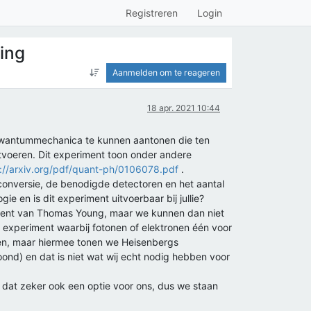
Registreren
Login
ing
Aanmelden om te reageren
18 apr. 2021 10:44
kwantummechanica te kunnen aantonen die ten
tvoeren. Dit experiment toon onder andere
://arxiv.org/pdf/quant-ph/0106078.pdf
.
 conversie, de benodigde detectoren en het aantal
gie en is dit experiment uitvoerbaar bij jullie?
iment van Thomas Young, maar we kunnen dan niet
 experiment waarbij fotonen of elektronen één voor
ren, maar hiermee tonen we Heisenbergs
oond) en dat is niet wat wij echt nodig hebben voor
 dat zeker ook een optie voor ons, dus we staan