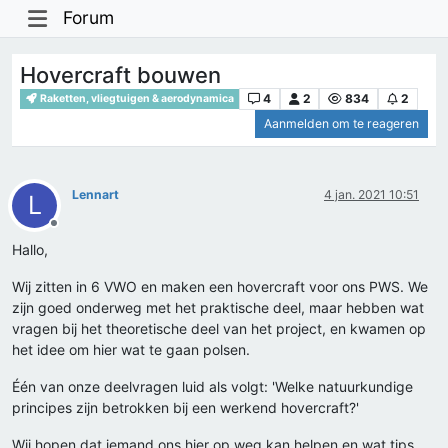
Forum
Hovercraft bouwen
4
2
834
2
Raketten, vliegtuigen & aerodynamica
Aanmelden om te reageren
Lennart
4 jan. 2021 10:51
L
Offline
Hallo,
Wij zitten in 6 VWO en maken een hovercraft voor ons PWS. We
zijn goed onderweg met het praktische deel, maar hebben wat
vragen bij het theoretische deel van het project, en kwamen op
het idee om hier wat te gaan polsen.
Één van onze deelvragen luid als volgt: 'Welke natuurkundige
principes zijn betrokken bij een werkend hovercraft?'
Wij hopen dat iemand ons hier op weg kan helpen en wat tips