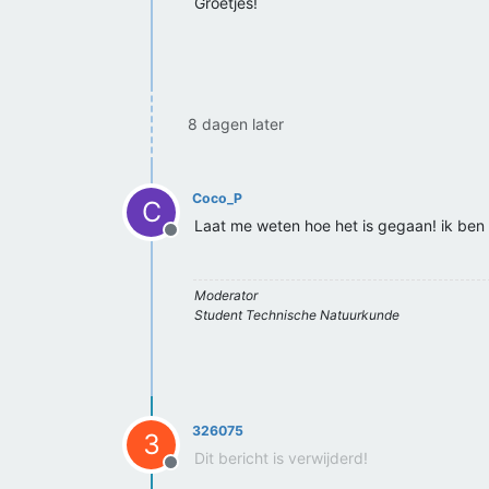
Groetjes!
8 dagen later
Coco_P
C
Laat me weten hoe het is gegaan! ik ben 
Offline
Moderator
Student Technische Natuurkunde
326075
3
Dit bericht is verwijderd!
Offline