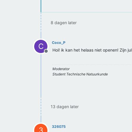
8 dagen later
Coco_P
C
Hoi! ik kan het helaas niet openen! Zijn j
Offline
Moderator
Student Technische Natuurkunde
13 dagen later
326075
3