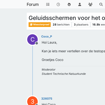
Forum
Geluidsschermen voor het o
28
berichten
3
plaatsers
16.8k
we
Meesterproef
Coco_P
C
Hoi Laura,
Offline
Kan je iets meer vertellen over de testops
Groetjes Coco
Moderator
Student Technische Natuurkunde
326075
3
Hoi Coco,