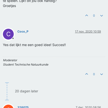
te spelen. Lijkt dit jou ook handig?
Groetjes
0
Coco_P
17 nov. 2020 10:59
C
Offline
Yes dat lijkt me een goed idee! Succes!!
Moderator
Student Technische Natuurkunde
0
20 dagen later
326075
7 dec. 2020 08:56