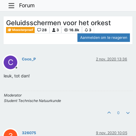
Forum
Geluidsschermen voor het orkest
28
3
16.8k
3
Meesterproef
Aanmelden om te reageren
Coco_P
2 nov. 2020 13:36
C
Offline
leuk, tot dan!
Moderator
Student Technische Natuurkunde
0
326075
9 nov. 2020 10:05