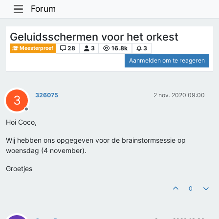
Forum
Geluidsschermen voor het orkest
28
3
16.8k
3
Meesterproef
Aanmelden om te reageren
326075
2 nov. 2020 09:00
3
Offline
Hoi Coco,
Wij hebben ons opgegeven voor de brainstormsessie op
woensdag (4 november).
Groetjes
0