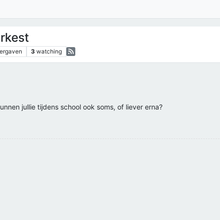
rkest
ergaven
3
watching
nen jullie tijdens school ook soms, of liever erna?