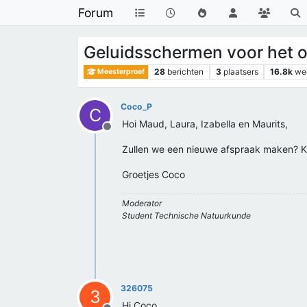
Forum
Geluidsschermen voor het o
28
berichten
3
plaatsers
16.8k
we
Meesterproef
Coco_P
C
Hoi Maud, Laura, Izabella en Maurits,
Offline
Zullen we een nieuwe afspraak maken? Kun
Groetjes Coco
Moderator
Student Technische Natuurkunde
326075
3
Hi Coco,