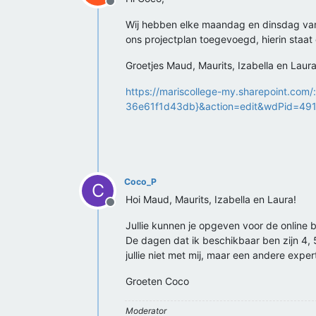
Offline
Wij hebben elke maandag en dinsdag van 9:
ons projectplan toegevoegd, hierin staat o
Groetjes Maud, Maurits, Izabella en Laur
https://mariscollege-my.sharepoint.co
36e61f1d43db}&action=edit&wdPid=49
Coco_P
C
Hoi Maud, Maurits, Izabella en Laura!
Offline
Jullie kunnen je opgeven voor de online br
De dagen dat ik beschikbaar ben zijn 4,
jullie niet met mij, maar een andere exper
Groeten Coco
Moderator