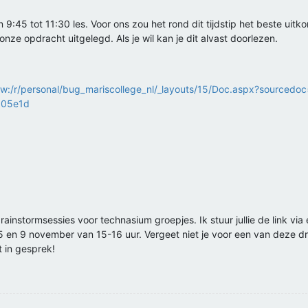
45 tot 11:30 les. Voor ons zou het rond dit tijdstip het beste uitko
nze opdracht uitgelegd. Als je wil kan je dit alvast doorlezen.
a
m/:w:/r/personal/bug_mariscollege_nl/_layouts/15/Doc.aspx?source
105e1d
ainstormsessies voor technasium groepjes. Ik stuur jullie de link via 
 5 en 9 november van 15-16 uur. Vergeet niet je voor een van deze
t in gesprek!