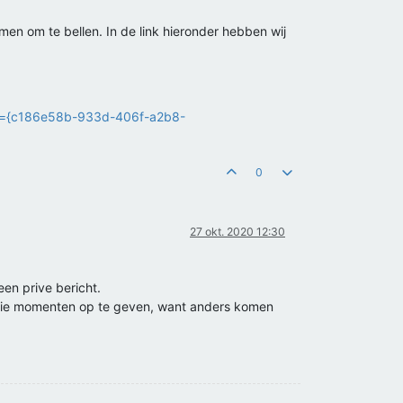
men om te bellen. In de link hieronder hebben wij
doc={c186e58b-933d-406f-a2b8-
0
27 okt. 2020 12:30
een prive bericht.
 drie momenten op te geven, want anders komen