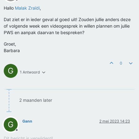
Offline
Hallo
Malak Zraïdi
,
Dat ziet er in ieder geval al goed uit! Zouden jullie anders deze
of volgende week een videogesprek in willen plannen om jullie
PWS en aanpak daarvan te bespreken?
Groet,
Barbara
0
G
1 Antwoord
2 maanden later
Gann
2 mei 2023 14:23
G
Offline
Dit bericht is verwijderd!