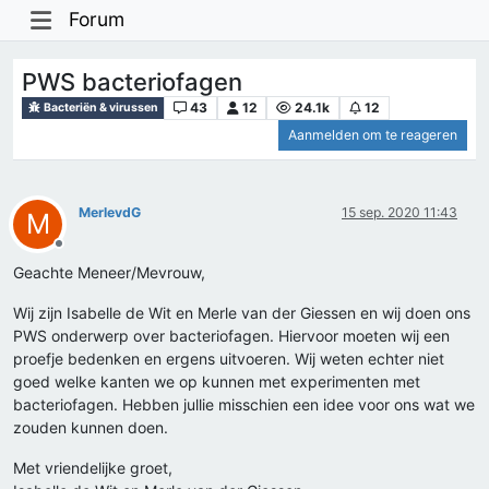
Forum
PWS bacteriofagen
43
12
24.1k
12
Bacteriën & virussen
Aanmelden om te reageren
MerlevdG
15 sep. 2020 11:43
M
Offline
Geachte Meneer/Mevrouw,
Wij zijn Isabelle de Wit en Merle van der Giessen en wij doen ons
PWS onderwerp over bacteriofagen. Hiervoor moeten wij een
proefje bedenken en ergens uitvoeren. Wij weten echter niet
goed welke kanten we op kunnen met experimenten met
bacteriofagen. Hebben jullie misschien een idee voor ons wat we
zouden kunnen doen.
Met vriendelijke groet,