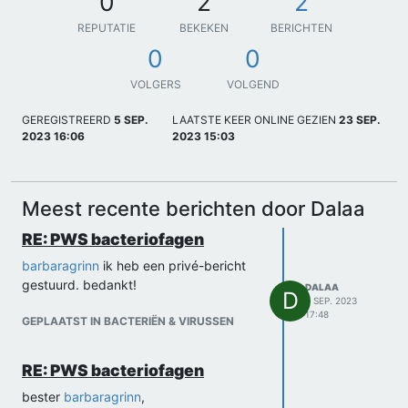
0
2
2
REPUTATIE
BEKEKEN
BERICHTEN
0
0
VOLGERS
VOLGEND
GEREGISTREERD
5 SEP.
LAATSTE KEER ONLINE GEZIEN
23 SEP.
2023 16:06
2023 15:03
Meest recente berichten door Dalaa
RE: PWS bacteriofagen
barbaragrinn
ik heb een privé-bericht
gestuurd. bedankt!
DALAA
D
7 SEP. 2023
17:48
GEPLAATST IN BACTERIËN & VIRUSSEN
RE: PWS bacteriofagen
bester
barbaragrinn
,