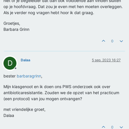
niet of je begeleider dat dan ook voldoende aan vinden sluiten
op je hoofdvraag. Dat zou je even met hen moeten overleggen.
Als je verder nog vragen hebt hoor ik dat graag.
Groetjes,
Barbara Grinn
0
Dalaa
5 sep. 2023 16:27
D
Offline
bester
barbaragrinn
,
Mijn klasgenoot en ik doen ons PWS onderzoek ook over
antibioticaresistantie. Zouden we de opzet van het practicum
(een protocol) van jou mogen ontvangen?
met vriendelijke groet,
Dalaa
0