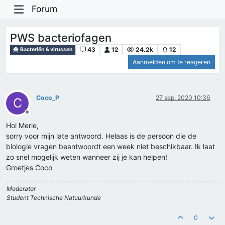
Forum
PWS bacteriofagen
43
12
24.2k
12
Bacteriën & virussen
Aanmelden om te reageren
Coco_P
27 sep. 2020 10:36
C
Offline
Hoi Merle,
sorry voor mijn late antwoord. Helaas is de persoon die de
biologie vragen beantwoordt een week niet beschikbaar. Ik laat
zo snel mogelijk weten wanneer zij je kan helpen!
Groetjes Coco
Moderator
Student Technische Natuurkunde
0