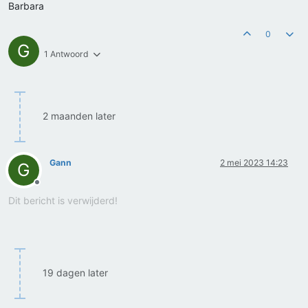
Barbara
0
G
1 Antwoord
2 maanden later
Gann
2 mei 2023 14:23
G
Offline
Dit bericht is verwijderd!
19 dagen later