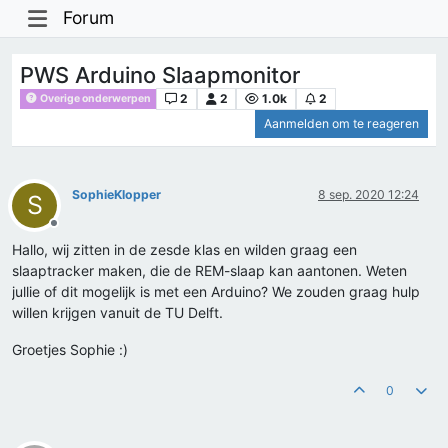
Forum
PWS Arduino Slaapmonitor
2
2
1.0k
2
Overige onderwerpen
Aanmelden om te reageren
SophieKlopper
8 sep. 2020 12:24
S
Offline
Hallo, wij zitten in de zesde klas en wilden graag een
slaaptracker maken, die de REM-slaap kan aantonen. Weten
jullie of dit mogelijk is met een Arduino? We zouden graag hulp
willen krijgen vanuit de TU Delft.
Groetjes Sophie :)
0