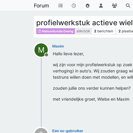
Forum
profielwerkstuk actieve wiel
2
berichten
2
plaats
Natuurkunde Overig
IERVOOR
Maxim
M
Hallo lieve lezer,
Offline
wij zijn voor mijn profielwerkstuk op z
verhoging) in auto's. Wij zouden graag w
testruns willen doen met modellen, en wi
zouden jullie ons verder kunnen helpen?
met vriendelijke groet, Wiebe en Maxim
Een ex-gebruiker