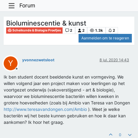
Forum
Bioluminescentie & kunst
2
2
1.3k
2
Scheikunde & Biologie Proefjes
Aanmelden om te reageren
yvonnezwetsloot
8 jul. 2020 14:43
Y
Offline
Ik ben student docent beeldende kunst en vormgeving. We
willen volgend jaar een project maken voor leerlingen op het
voortgezet onderwijs (vakoverstijgend - art & biologie),
waarvoor we bioluminescentie bacteriën willen kweken in
grotere hoeveelheden (zoals bij Ambio van Teresa van Dongen
http://www.teresavandongen.com/Ambio
). Weet je welke
bacteriën wij het beste kunnen gebruiken en hoe ik daar kan
aankomen? Ik hoor het graag.
0