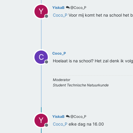
YiskaB
@Coco_P
Y
Coco_P
Voor mij komt het na school het be
Offline
Coco_P
C
Hoelaat is na school? Het zal denk ik v
Offline
Moderator
Student Technische Natuurkunde
YiskaB
@Coco_P
Y
Coco_P
elke dag na 16.00
Offline