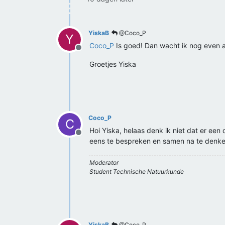
YiskaB
@Coco_P
Y
Coco_P
Is goed! Dan wacht ik nog even 
Offline
Groetjes Yiska
Coco_P
C
Hoi Yiska, helaas denk ik niet dat er ee
Offline
eens te bespreken en samen na te denken 
Moderator
Student Technische Natuurkunde
YiskaB
@Coco_P