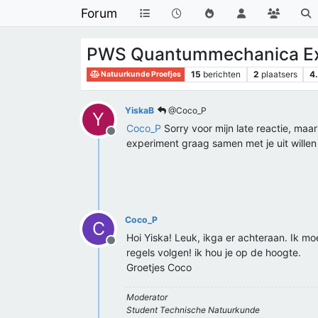
Forum
PWS Quantummechanica Ex
15
berichten
2
plaatsers
4
Natuurkunde Proefjes
YiskaB
@Coco_P
Y
Coco_P
Sorry voor mijn late reactie, maar 
Offline
experiment graag samen met je uit willen
Coco_P
C
Hoi Yiska! Leuk, ikga er achteraan. Ik mo
Offline
regels volgen! ik hou je op de hoogte.
Groetjes Coco
Moderator
Student Technische Natuurkunde