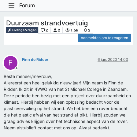
Forum
Duurzaam strandvoertuig
2
2
1.5k
2
Overige Vragen
Aanmelden om te reageren
Finn de Ridder
6 jan. 2020 14:03
F
Offline
Beste meneer/mevrouw,
Allereerst een heel gelukkig nieuw jaar! Mijn naam is Finn de
Ridder. Ik zit in 4VWO van het St Michaël College in Zaandam.
Deze periode ben bezig met een project over duurzaamheid en
klimaat. Hierbij hebben wij een oplossing bedacht voor de
plasticvervuiling op het strand. We hebben een rover bedacht
die het plastic afval van het strand af pikt. Hierbij zouden we
graag advies krijgen over het technische aspect van de rover.
Neem alstublieft contact met ons op. Alvast bedankt.