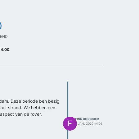
0
GEND
14:00
aandam. Deze periode ben bezig
p het strand. We hebben een
 aspect van de rover.
FINN DE RIDDER
F
6 JAN. 2020 14:03