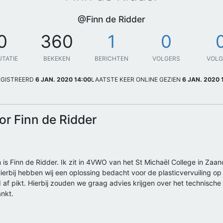
@Finn de Ridder
0
360
1
0
UTATIE
BEKEKEN
BERICHTEN
VOLGERS
VOL
EGISTREERD
6 JAN. 2020 14:00
LAATSTE KEER ONLINE GEZIEN
6 JAN. 2020 
or Finn de Ridder
am is Finn de Ridder. Ik zit in 4VWO van het St Michaël College in Z
ierbij hebben wij een oplossing bedacht voor de plasticvervuiling o
d af pikt. Hierbij zouden we graag advies krijgen over het technische
ankt.