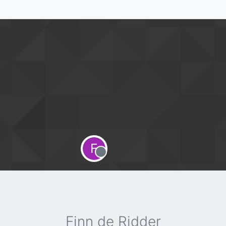
F
Offline
Finn de Ridder